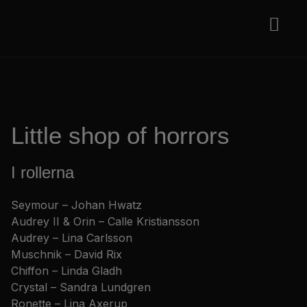
Legally Blonde!
Köp biljetter
Om oss
Little shop of horrors
I rollerna
Seymour – Johan Hwatz
Audrey II & Orin – Calle Kristiansson
Audrey – Lina Carlsson
Muschnik – David Rix
Chiffon – Linda Gladh
Crystal – Sandra Lundgren
Ronette – Lina Axerup