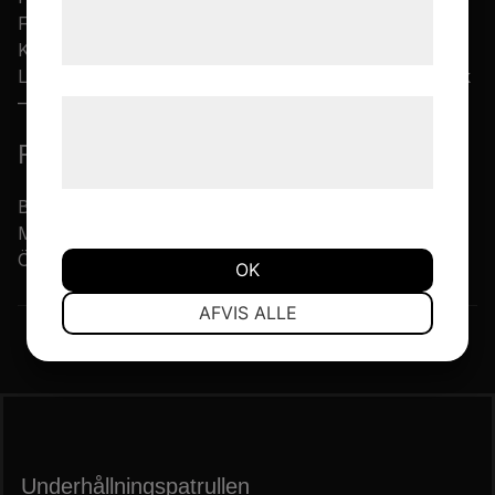
tjenester. Ved at klikke på 'OK' giver du
Fromark, Dekormålare – Åsa Eriksson,
samtykke til disse formål.
Koreografassistent – Lena Svensson, Ljusdesign &
Ljustekniker – Rikard Persson, Ljuddesign & Ljudteknik
– Jon Möller & Martin Sventorp
Læs mere om vores brug af cookies og
behandling af persondata på vores
Föreställningsinfo
hjemmeside.
Book and Lyrics by Howard Ashman, Music by Alan
Menken
Översättning – Calle Norén
OK
NØDVENDIGE
PRÆFERENCER
AFVIS ALLE
MARKETING
STATISTIK
Underhållnings­patrullen