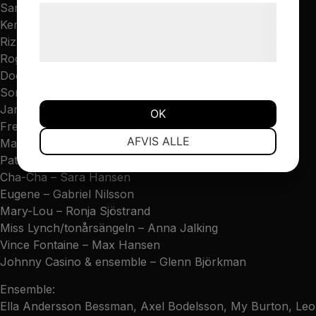
Sandy – Nora Aurdal
Læs mere om vores brug af cookies og
Kenickie – Jakob Wallgård
behandling af persondata på vores
Rizzo- Sofia Wikström
hjemmeside.
Roger – Josef Isaksson
Doody – Theo Hansen
Sonny – John Michael Johansson
Jan – Josefin Pettersson
OK
Frenchy – Siri Amundsen
NØDVENDIGE
PRÆFERENCER
AFVIS ALLE
Marty – Polly Ericsson
Patty – Matilda Bodén
Cha-Cha – Sara Hansen
MARKETING
STATISTIK
Eugene – Gabriel Nilsson
Mary-Lou – Ronja Sjöstrand
Miss Lynch/tonårsängeln – Anna Jalking
Vince Fontaine – Max Hansen
Johnny Casino & ensemble – Glenn Björkman
Ensemble:
Ella Andersson Bessman, Axel Bodelsson, My Burton, Leo